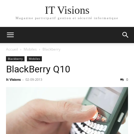
IT Visions
Magazine participatif gestion et sécurité informatique
Accueil
Mobiles
Blackberry
Blackberry
Mobiles
BlackBerry Q10
It Visions
-
02-09-2013
0