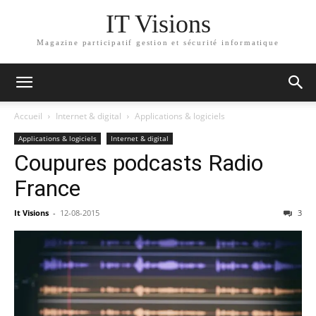
IT Visions
Magazine participatif gestion et sécurité informatique
Accueil
Internet & digital
Applications & logiciels
Applications & logiciels
Internet & digital
Coupures podcasts Radio
France
It Visions
-
12-08-2015
3