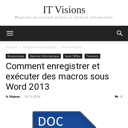
IT Visions
Magazine participatif gestion et sécurité informatique
Accueil
Gestion Informatique
Bureautique
Bureautique
Gestion Informatique
Suite Office
Tutoriels
Comment enregistrer et
exécuter des macros sous
Word 2013
It Visions
-
10-12-2014
0