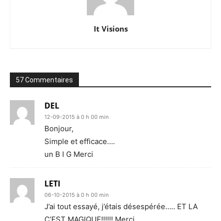
It Visions
57 Commentaires
DEL
12-09-2015 à 0 h 00 min
Bonjour,
Simple et efficace….
un B I G Merci
LETI
06-10-2015 à 0 h 00 min
J’ai tout essayé, j’étais désespérée….. ET LA
C’EST MAGIQUE!!!!!! Merci