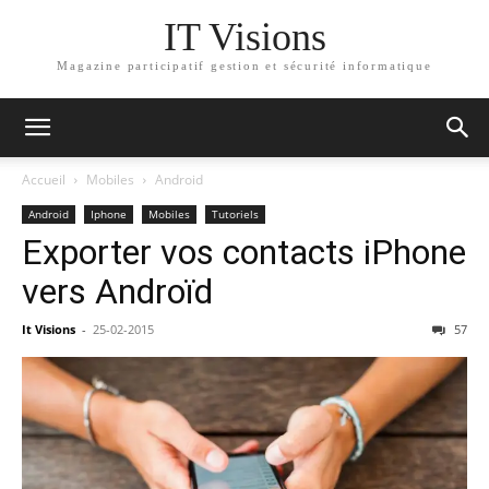
IT Visions
Magazine participatif gestion et sécurité informatique
Accueil
Mobiles
Android
Android
Iphone
Mobiles
Tutoriels
Exporter vos contacts iPhone
vers Androïd
It Visions
-
25-02-2015
57