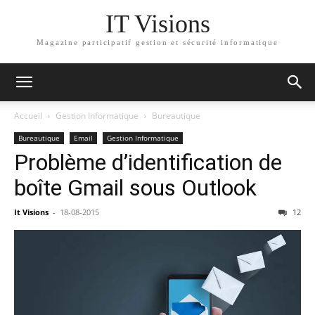
IT Visions
Magazine participatif gestion et sécurité informatique
Accueil
Gestion Informatique
Bureautique
Bureautique
Email
Gestion Informatique
Problème d’identification de
boîte Gmail sous Outlook
It Visions
-
18-08-2015
12