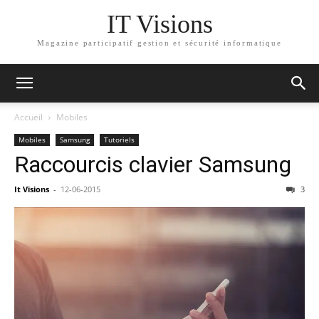
IT Visions
Magazine participatif gestion et sécurité informatique
Accueil
Mobiles
Mobiles
Samsung
Tutoriels
Raccourcis clavier Samsung
It Visions
-
12-06-2015
3