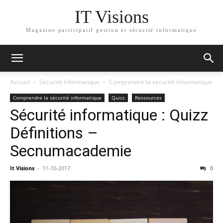
IT Visions
Magazine participatif gestion et sécurité informatique
Accueil
Securité Informatique
Comprendre la sécurité informatique
Comprendre la sécurité informatique
Quizz
Ressources
Sécurité informatique : Quizz
Définitions –
Secnumacademie
It Visions
-
11-10-2017
0