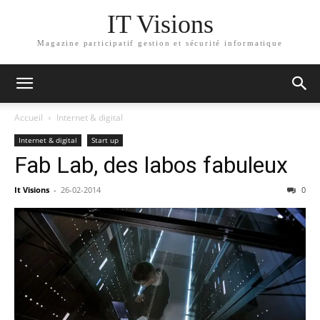
IT Visions
Magazine participatif gestion et sécurité informatique
Accueil
Internet & digital
Internet & digital
Start up
Fab Lab, des labos fabuleux
It Visions
-
26-02-2014
0